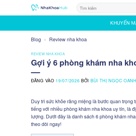
Bỏ
qua
nội
KHUYẾN M
dung
Blog
»
Review nha khoa
REVIEW NHA KHOA
Gợi ý 6 phòng khám nha kho
ĐĂNG VÀO
19/07/2026
BỞI
BÙI THỊ NGỌC OAN
Duy trì sức khỏe răng miệng là bước quan trọng 
tiếng với nhiều phòng khám nha khoa uy tín, là 
lượng. Dưới đây là danh sách 6 phòng khám nh
theo dõi ngay!