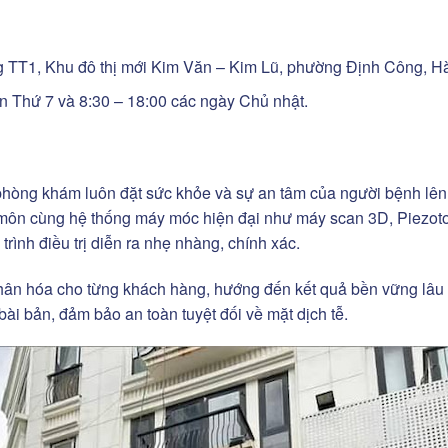
ầng TT1, Khu đô thị mới Kim Văn – Kim Lũ, phường Định Công, H
ến Thứ 7 và 8:30 – 18:00 các ngày Chủ nhật.
 phòng khám luôn đặt sức khỏe và sự an tâm của người bệnh lê
n môn cùng hệ thống máy móc hiện đại như máy scan 3D, Piezot
trình điều trị diễn ra nhẹ nhàng, chính xác.
nhân hóa cho từng khách hàng, hướng đến kết quả bền vững lâu 
 bài bản, đảm bảo an toàn tuyệt đối về mặt dịch tễ.