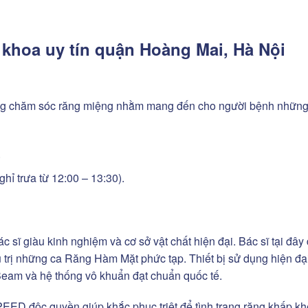
khoa uy tín quận Hoàng Mai, Hà Nội
rong chăm sóc răng miệng nhằm mang đến cho người bệnh những
.
ghỉ trưa từ 12:00 – 13:30).
 sĩ giàu kinh nghiệm và cơ sở vật chất hiện đại. Bác sĩ tại đây
u trị những ca Răng Hàm Mặt phức tạp. Thiết bị sử dụng hiện đạ
eam và hệ thống vô khuẩn đạt chuẩn quốc tế.
EED độc quyền giúp khắc phục triệt để tình trạng răng khấp k