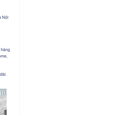
à Nội
n hàng
ome,
dài.