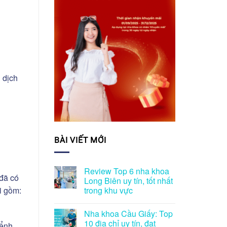
 dịch
BÀI VIẾT MỚI
Review Top 6 nha khoa
 đã có
Long Biên uy tín, tốt nhất
i gồm:
trong khu vực
Nha khoa Cầu Giấy: Top
10 địa chỉ uy tín, đạt
hểnh