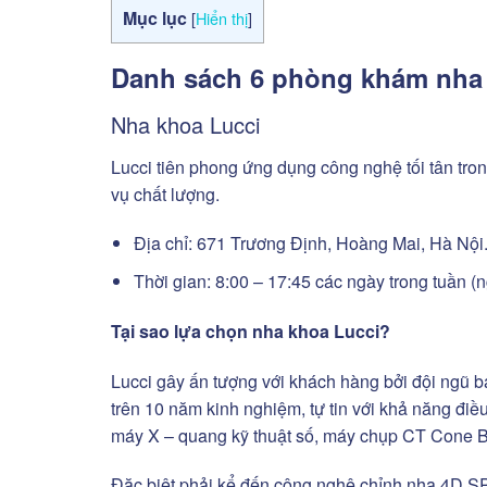
Mục lục
[
Hiển thị
]
Danh sách 6 phòng khám nha 
Nha khoa Lucci
Lucci tiên phong ứng dụng công nghệ tối tân t
vụ chất lượng.
Địa chỉ: 671 Trương Định, Hoàng Mai, Hà Nội
Thời gian: 8:00 – 17:45 các ngày trong tuần (n
Tại sao lựa chọn nha khoa Lucci?
Lucci gây ấn tượng với khách hàng bởi đội ngũ bác
trên 10 năm kinh nghiệm, tự tin với khả năng điề
máy X – quang kỹ thuật số, máy chụp CT Cone B
Đặc biệt phải kể đến công nghệ chỉnh nha 4D SP