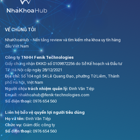
VỀ CHÚNG TÔI
NhaKhoaHub - Nền tảng review và tìm kiếm nha khoa uy tín hàng
đầu Việt Nam
Công ty TNHH Fenik Technologies
Giấy chứng nhận ĐKKD số 0109872256 do Sở Kế hoạch và Đầu tư
TP. Hà Nội cấp ngày 28/12/2021
Địa chỉ:
Số 104 ngõ 54 Lê Quang Đạo, phường Từ Liêm, Thành
phố Hà Nội, Việt Nam
Người chịu trách nhiệm quản lý:
Đinh Văn Tiệp
Email:
nhakhoahub@fenik-technologies.com
Số điện thoại:
0976 654 560
Liên hệ bảo vệ quyền lợi người tiêu dùng
Họ và tên:
Đinh Văn Tiệp
Chức vụ:
Giám đốc công ty
Số điện thoại:
0976 654 560