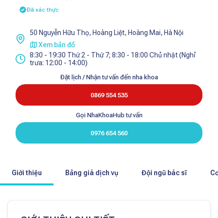
Đã xác thực
50 Nguyễn Hữu Thọ, Hoàng Liệt, Hoàng Mai, Hà Nội
Xem bản đồ
8:30 - 19:30 Thứ 2 - Thứ 7; 8:30 - 18:00 Chủ nhật (Nghỉ
trưa: 12:00 - 14:00)
Đặt lịch / Nhận tư vấn đến nha khoa
0869 554 535
Gọi NhaKhoaHub tư vấn
0976 654 560
Giới thiệu
Bảng giá dịch vụ
Đội ngũ bác sĩ
Cơ