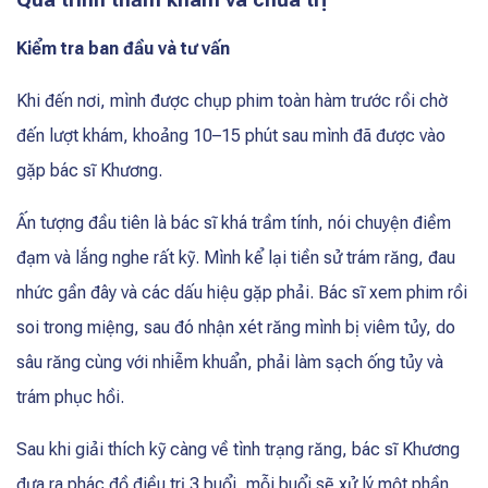
Quá trình thăm khám và chữa trị
Kiểm tra ban đầu và tư vấn
Khi đến nơi, mình được chụp phim toàn hàm trước rồi chờ
đến lượt khám, khoảng 10–15 phút sau mình đã được vào
gặp bác sĩ Khương.
Ấn tượng đầu tiên là bác sĩ khá trầm tính, nói chuyện điềm
đạm và lắng nghe rất kỹ. Mình kể lại tiền sử trám răng, đau
nhức gần đây và các dấu hiệu gặp phải. Bác sĩ xem phim rồi
soi trong miệng, sau đó nhận xét răng mình bị viêm tủy, do
sâu răng cùng với nhiễm khuẩn, phải làm sạch ống tủy và
trám phục hồi.
Sau khi giải thích kỹ càng về tình trạng răng, bác sĩ Khương
đưa ra phác đồ điều trị 3 buổi, mỗi buổi sẽ xử lý một phần