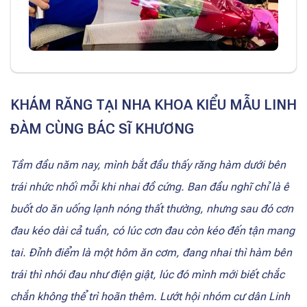
KHÁM RĂNG TẠI NHA KHOA KIỂU MẪU LINH
ĐÀM CÙNG BÁC SĨ KHƯƠNG
Tầm đầu năm nay, mình bắt đầu thấy răng hàm dưới bên
trái nhức nhối mỗi khi nhai đồ cứng. Ban đầu nghĩ chỉ là ê
buốt do ăn uống lạnh nóng thất thường, nhưng sau đó cơn
đau kéo dài cả tuần, có lúc cơn đau còn kéo đến tận mang
tai. Đỉnh điểm là một hôm ăn cơm, đang nhai thì hàm bên
trái thì nhói đau như điện giật, lúc đó mình mới biết chắc
chắn không thể trì hoãn thêm. Lướt hội nhóm cư dân Linh