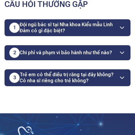
CÂU HỎI THƯỜNG GẶP
Đội ngũ bác sĩ tại Nha khoa Kiểu mẫu Linh
1
Đàm có gì đặc biệt?
2
Chi phí và phạm vi bảo hành như thế nào?
Trẻ em có thể điều trị răng tại đây không?
3
Có nha sĩ riêng cho trẻ không?