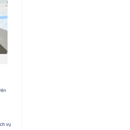
yên
ịch vụ