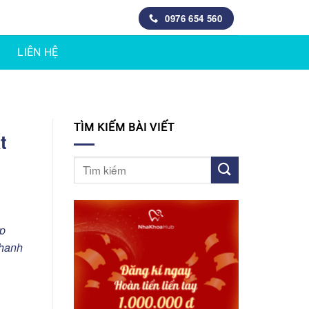
0976 654 560
LIÊN HỆ
TÌM KIẾM BÀI VIẾT
t
ợp
nhanh