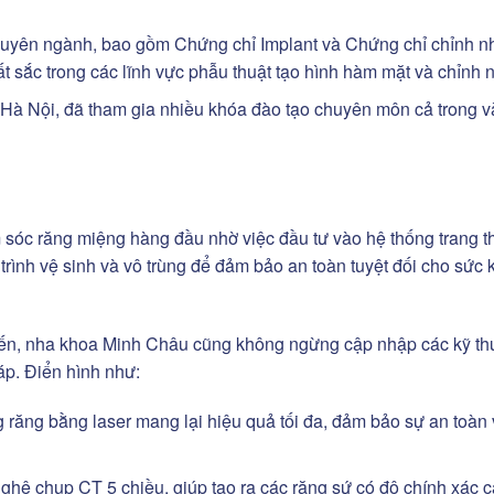
chuyên ngành, bao gồm Chứng chỉ Implant và Chứng chỉ chỉnh n
t sắc trong các lĩnh vực phẫu thuật tạo hình hàm mặt và chỉnh 
 Hà Nội, đã tham gia nhiều khóa đào tạo chuyên môn cả trong v
óc răng miệng hàng đầu nhờ việc đầu tư vào hệ thống trang thi
y trình vệ sinh và vô trùng để đảm bảo an toàn tuyệt đối cho sức
n tiến, nha khoa Minh Châu cũng không ngừng cập nhập các kỹ th
áp. Điển hình như:
 răng bằng laser mang lại hiệu quả tối đa, đảm bảo sự an toàn
hệ chụp CT 5 chiều, giúp tạo ra các răng sứ có độ chính xác c