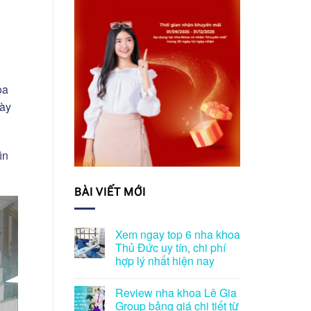
oa
gày
ìn
BÀI VIẾT MỚI
Xem ngay top 6 nha khoa
Thủ Đức uy tín, chi phí
hợp lý nhất hiện nay
Review nha khoa Lê Gia
Group bảng giá chi tiết từ