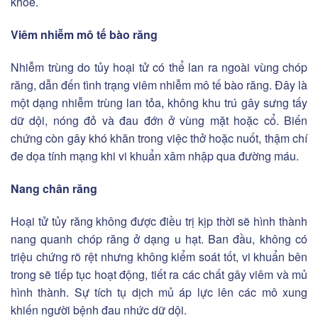
khỏe.
Viêm nhiễm mô tế bào răng
Nhiễm trùng do tủy hoại tử có thể lan ra ngoài vùng chóp
răng, dẫn đến tình trạng viêm nhiễm mô tế bào răng. Đây là
một dạng nhiễm trùng lan tỏa, không khu trú gây sưng tấy
dữ dội, nóng đỏ và đau đớn ở vùng mặt hoặc cổ. Biến
chứng còn gây khó khăn trong việc thở hoặc nuốt, thậm chí
đe dọa tính mạng khi vi khuẩn xâm nhập qua đường máu.
Nang chân răng
Hoại tử tủy răng không được điều trị kịp thời sẽ hình thành
nang quanh chóp răng ở dạng u hạt. Ban đầu, không có
triệu chứng rõ rệt nhưng không kiểm soát tốt, vi khuẩn bên
trong sẽ tiếp tục hoạt động, tiết ra các chất gây viêm và mủ
hình thành. Sự tích tụ dịch mủ áp lực lên các mô xung
khiến người bệnh đau nhức dữ dội.