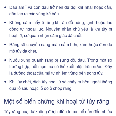
Đau âm ỉ và cơn đau trở nên dữ dội khi nhai hoặc cắn,
dần lan ra các vùng kế bên.
Không cảm thấy ê răng khi ăn đồ nóng, lạnh hoặc tác
động từ ngoại lực. Nguyên nhân chủ yếu là khi tủy bị
hoại tử, cơ quan nhận cảm giác đã chết.
Răng sẽ chuyển sang màu sẫm hơn, xám hoặc đen do
mô tủy đã chết.
Nướu xung quanh răng bị sưng đỏ, đau. Trong một số
trường hợp, nốt mụn mủ có thể xuất hiện trên nướu. Đây
là đường thoát của mủ từ nhiễm trùng bên trong tủy.
Khi tủy chết, dịch tủy hoại tử sẽ chảy ra bên ngoài thông
qua lỗ sâu hoặc lỗ dò ở chóp răng.
Một số biến chứng khi hoại tử tủy răng
Tủy răng hoại tử không được điều trị có thể dẫn đến nhiều