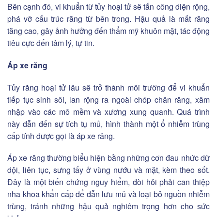
Bên cạnh đó, vi khuẩn từ tủy hoại tử sẽ tấn công diện rộng,
phá vỡ cấu trúc răng từ bên trong. Hậu quả là mất răng
tăng cao, gây ảnh hưởng đến thẩm mỹ khuôn mặt, tác động
tiêu cực đến tâm lý, tự tin.
Áp xe răng
Tủy răng hoại tử lâu sẽ trở thành môi trường để vi khuẩn
tiếp tục sinh sôi, lan rộng ra ngoài chóp chân răng, xâm
nhập vào các mô mềm và xương xung quanh. Quá trình
này dẫn đến sự tích tụ mủ, hình thành một ổ nhiễm trùng
cấp tính được gọi là áp xe răng.
Áp xe răng thường biểu hiện bằng những cơn đau nhức dữ
dội, liên tục, sưng tấy ở vùng nướu và mặt, kèm theo sốt.
Đây là một biến chứng nguy hiểm, đòi hỏi phải can thiệp
nha khoa khẩn cấp để dẫn lưu mủ và loại bỏ nguồn nhiễm
trùng, tránh những hậu quả nghiêm trọng hơn cho sức