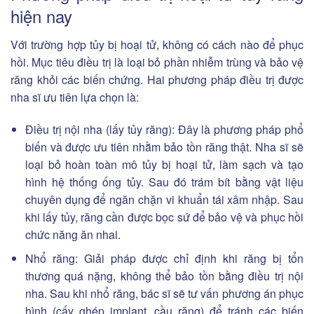
hiện nay
Với trường hợp tủy bị hoại tử, không có cách nào để phục
hồi. Mục tiêu điều trị là loại bỏ phần nhiễm trùng và bảo vệ
răng khỏi các biến chứng. Hai phương pháp điều trị được
nha sĩ ưu tiên lựa chọn là:
Điều trị nội nha (lấy tủy răng): Đây là phương pháp phổ
biến và được ưu tiên nhằm bảo tồn răng thật. Nha sĩ sẽ
loại bỏ hoàn toàn mô tủy bị hoại tử, làm sạch và tạo
hình hệ thống ống tủy. Sau đó trám bít bằng vật liệu
chuyên dụng để ngăn chặn vi khuẩn tái xâm nhập. Sau
khi lấy tủy, răng cần được bọc sứ để bảo vệ và phục hồi
chức năng ăn nhai.
Nhổ răng: Giải pháp được chỉ định khi răng bị tổn
thương quá nặng, không thể bảo tồn bằng điều trị nội
nha. Sau khi nhổ răng, bác sĩ sẽ tư vấn phương án phục
hình (cấy ghép implant, cầu răng) để tránh các biến