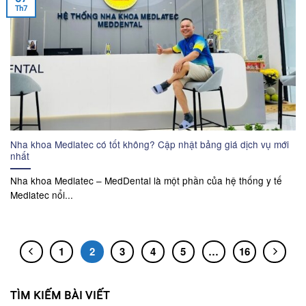
Th7
Nha khoa Medlatec có tốt không? Cập nhật bảng giá dịch vụ mới
nhất
Nha khoa Medlatec – MedDental là một phần của hệ thống y tế
Medlatec nổi...
1
2
3
4
5
…
16
TÌM KIẾM BÀI VIẾT