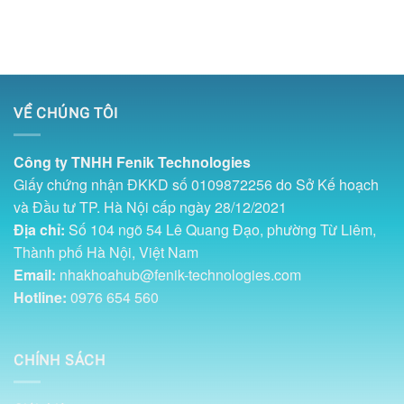
VỀ CHÚNG TÔI
Công ty TNHH Fenik Technologies
Giấy chứng nhận ĐKKD số 0109872256 do Sở Kế hoạch
và Đầu tư TP. Hà Nội cấp ngày 28/12/2021
Địa chỉ:
Số 104 ngõ 54 Lê Quang Đạo, phường Từ Liêm,
Thành phố Hà Nội, Việt Nam
Email:
nhakhoahub@fenik-technologies.com
Hotline:
0976 654 560
CHÍNH SÁCH