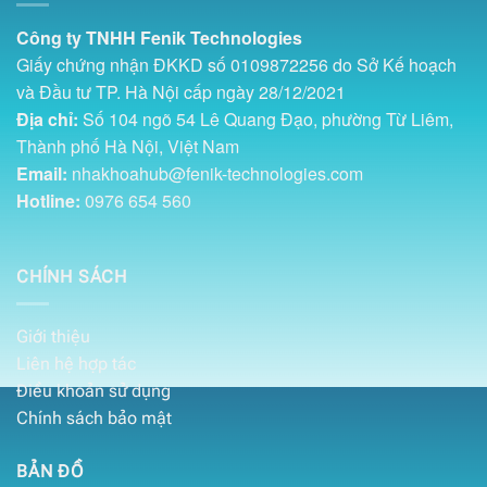
Công ty TNHH Fenik Technologies
Giấy chứng nhận ĐKKD số 0109872256 do Sở Kế hoạch
và Đầu tư TP. Hà Nội cấp ngày 28/12/2021
Địa chỉ:
Số 104 ngõ 54 Lê Quang Đạo, phường Từ Liêm,
Thành phố Hà Nội, Việt Nam
Email:
nhakhoahub@fenik-technologies.com
Hotline:
0976 654 560
CHÍNH SÁCH
Giới thiệu
Liên hệ hợp tác
Điều khoản sử dụng
Chính sách bảo mật
BẢN ĐỒ