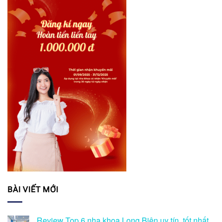
BÀI VIẾT MỚI
Review Top 6 nha khoa Long Biên uy tín, tốt nhất