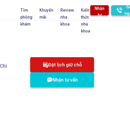
G
Nhận
Tìm
Khuyến
Review
Kiến
ng
tư
phòng
mãi
nha
thức
vấn
khám
khoa
nha
khoa
Đặt lịch giữ chỗ
 Chí
Nhận tư vấn