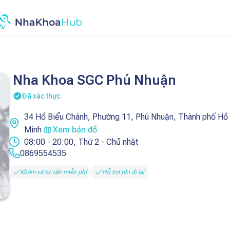
Nha Khoa SGC Phú Nhuận
Đã xác thực
34 Hồ Biểu Chánh, Phường 11, Phú Nhuận, Thành phố Hồ
Minh
Xem bản đồ
08:00
-
20:00
,
Thứ 2 - Chủ nhật
0869554535
Khám và tư vấn miễn phí
Hỗ trợ phí đi lại