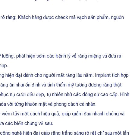
ốc rõ ràng: Khách hàng được check mã vạch sản phẩm, nguồn
 lưỡng, phát hiện sớm các bệnh lý về răng miệng và đưa ra
hợp.
ng hiện đại dành cho người mất răng lâu năm. Implant tích hợp
ng ăn nhai ổn định và tính thẩm mỹ tương đương răng thật.
hục nụ cười đều đẹp, tự nhiên nhờ các dòng sứ cao cấp. Hình
 hòa với từng khuôn mặt và phong cách cá nhân.
gây viêm tủy một cách hiệu quả, giúp giảm đau nhanh chóng và
gừa các biến chứng về sau.
ông nghệ hiện đại giúp răng trắng sáng rõ rệt chỉ sau một lần