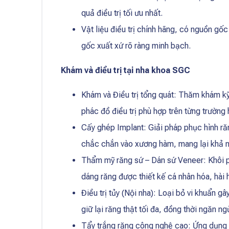
quả điều trị tối ưu nhất.
Vật liệu điều trị chính hãng, có nguồn g
gốc xuất xứ rõ ràng minh bạch.
Khám và điều trị tại nha khoa SGC
Khám và Điều trị tổng quát: Thăm khám kỹ
phác đồ điều trị phù hợp trên từng trường 
Cấy ghép Implant: Giải pháp phục hình ră
chắc chắn vào xương hàm, mang lại khả nă
Thẩm mỹ răng sứ – Dán sứ Veneer: Khôi p
dáng răng được thiết kế cá nhân hóa, hài
Điều trị tủy (Nội nha): Loại bỏ vi khuẩn 
giữ lại răng thật tối đa, đồng thời ngăn n
Tẩy trắng răng công nghệ cao: Ứng dụng c