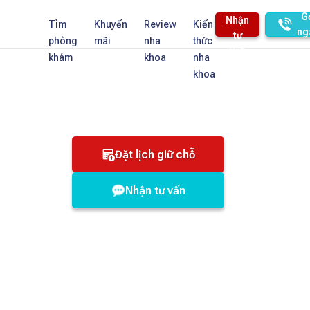
G
Nhận
Tìm
Khuyến
Review
Kiến
ng
tư
phòng
mãi
nha
thức
vấn
khám
khoa
nha
khoa
Đặt lịch giữ chỗ
Nhận tư vấn