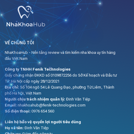
VỀ CHÚNG TÔI
NhaKhoaHub - Nền tảng review và tìm kiếm nha khoa uy tín hàng
đầu Việt Nam
Công ty TNHH Fenik Technologies
Giấy chứng nhận ĐKKD số 0109872256 do Sở Kế hoạch và Đầu tư
TP. Hà Nội cấp ngày 28/12/2021
Địa chỉ:
Số 104 ngõ 54 Lê Quang Đạo, phường Từ Liêm, Thành
phố Hà Nội, Việt Nam
Người chịu trách nhiệm quản lý:
Đinh Văn Tiệp
Email:
nhakhoahub@fenik-technologies.com
Số điện thoại:
0976 654 560
Liên hệ bảo vệ quyền lợi người tiêu dùng
Họ và tên:
Đinh Văn Tiệp
Chức vụ:
Giám đốc công ty