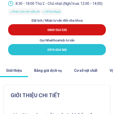
8:30 - 18:00 Thứ 2 - Chủ nhật (Nghỉ trưa: 12:00 - 14:00)
Khám và tư vấn miễn phí
Hỗ trợ trả góp
Đặt lịch / Nhận tư vấn đến nha khoa
0869 554 535
Gọi NhaKhoaHub tư vấn
0976 654 560
Giới thiệu
Bảng giá dịch vụ
Cơ sở vật chất
Vị 
GIỚI THIỆU CHI TIẾT