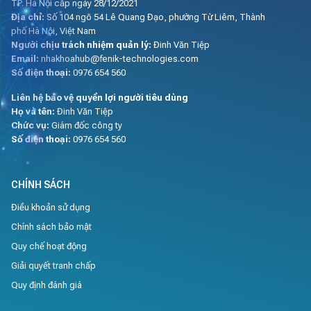
TP. Hà Nội cấp ngày 28/12/2021
Địa chỉ:
Số 104 ngõ 54 Lê Quang Đạo, phường Từ Liêm, Thành
phố Hà Nội, Việt Nam
Người chịu trách nhiệm quản lý:
Đinh Văn Tiệp
Email:
nhakhoahub@fenik-technologies.com
Số điện thoại:
0976 654 560
Liên hệ bảo vệ quyền lợi người tiêu dùng
Họ và tên:
Đinh Văn Tiệp
Chức vụ:
Giám đốc công ty
Số điện thoại:
0976 654 560
CHÍNH SÁCH
Điều khoản sử dụng
Chính sách bảo mật
Quy chế hoạt động
Giải quyết tranh chấp
Quy định đánh giá