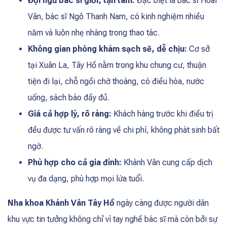
Đội ngũ bác sĩ giỏi, tận tâm:
Đặc biệt là bác sĩ Hoài
Vân, bác sĩ Ngô Thanh Nam, có kinh nghiệm nhiều
năm và luôn nhẹ nhàng trong thao tác.
Không gian phòng khám sạch sẽ, dễ chịu:
Cơ sở
tại Xuân La, Tây Hồ nằm trong khu chung cư, thuận
tiện đi lại, chỗ ngồi chờ thoáng, có điều hòa, nước
uống, sách báo đầy đủ.
Giá cả hợp lý, rõ ràng:
Khách hàng trước khi điều trị
đều được tư vấn rõ ràng về chi phí, không phát sinh bất
ngờ.
Phù hợp cho cả gia đình:
Khánh Vân cung cấp dịch
vụ đa dạng, phù hợp mọi lứa tuổi.
Nha khoa Khánh Vân Tây Hồ
ngày càng được người dân
khu vực tin tưởng không chỉ vì tay nghề bác sĩ mà còn bởi sự