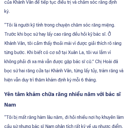
của Khánh Vân để tiếp tục điều trị và chăm sóc răng định
kỳ.
“Tôi là người kỹ tính trong chuyện chăm sóc răng miệng.
Trước khi bọc sứ hay lấy cao răng đều hỏi kỹ bác sĩ. Ở
Khánh Vân, tôi cảm thấy thoải mái vì được giải thích rõ ràng
từng bước. Khi biết có cơ sở tại Xuân La, tôi vui lắm vì
không phải đi xa mà vẫn được gặp bác sĩ cũ.” Chị Hoài đã
bọc sứ hai răng cửa tại Khánh Vân, từng lấy tủy, trám răng và
hiện vẫn duy trì thăm khám định kỳ mỗi 6 tháng.
Yên tâm khám chữa răng nhiều năm với bác sĩ
Nam
“Tôi bị mất răng hàm lâu năm, đi hỏi nhiều nơi họ khuyên làm
cầu sứ nhưng bác sĩ Nam phân tích rất kỹ về ưu nhược điểm,