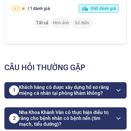
/
1
đánh giá
Viết đánh giá
4.7
Tất cả
Hình ảnh
Số điểm
CÂU HỎI THƯỜNG GẶP
Khách hàng có được xây dựng hồ sơ răng
1
miệng cá nhân tại phòng khám không?
Nha Khoa Khánh Vân có thực hiện điều trị
2
răng cho bệnh nhân có bệnh nền (tim
mạch, tiểu đường)?