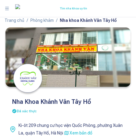
Tìm nha khoa uy tín
Trang chủ
/
Phòng khám
/
Nha khoa Khánh Vân Tây Hồ
Nha Khoa Khánh Vân Tây Hồ
Đã xác thực
Ki-ôt 209 chung cư học viện Quốc Phòng, phường Xuân
La, quận Tây Hồ, Hà Nội
Xem bản đồ