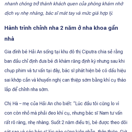
nhanh chóng trở thành khách quen của phòng khám nhờ
dịch vụ nhẹ nhàng, bác sĩ mát tay và mức giá hợp lý.
Hành trình chỉnh nha 2 năm ở nha khoa gần
nhà
Gia đình bé Hải An sống tại khu đô thị Ciputra chia sẻ rằng
ban đầu chỉ định đưa bé đi khám răng định kỳ nhưng sau khi
chụp phim và tư vấn tại đây, bác sĩ phát hiện bé có dấu hiệu
sai khớp cắn và khuyến nghị can thiệp sớm bằng khí cụ tháo
lắp để chỉnh nha sớm.
Chị Hà – mẹ của Hải An cho biết: “Lúc đầu tôi cũng lo vì
con còn nhỏ mà phải đeo khí cụ, nhưng bác sĩ Nam tư vấn
rất rõ ràng, nhẹ nhàng. Suốt 2 năm điều trị, bé được theo dõi
sát sao và các bác sĩ lúc nào cũng kiên nhẫn, thân thiện. Giờ