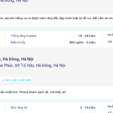
Hà Đông, Hà Nội
ình, sau khi niềng và có được hàm răng đều đẹp mình thật sự rất vui. Rất cảm ơn nha
Nhổ
Trồng răng Implant
18 - 34 triệu
Lấy
Điều trị tủy
800 nghìn - 5 triệu
, Hà Đông, Hà Nội
Vạn Phúc, 69 Tố Hữu, Hà Đông, Hà Nội
Làm việc cuối tuần
ư vấn nhiệt tình. Phòng khám sạch sẽ , mk thấy ok
"
Nhổ
Bọc răng sứ
2 - 14 triệu