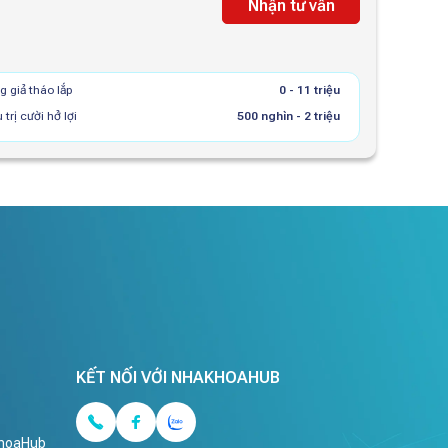
Nhận tư vấn
g giả tháo lắp
0 - 11 triệu
 trị cười hở lợi
500 nghìn - 2 triệu
KẾT NỐI VỚI NHAKHOAHUB
KhoaHub