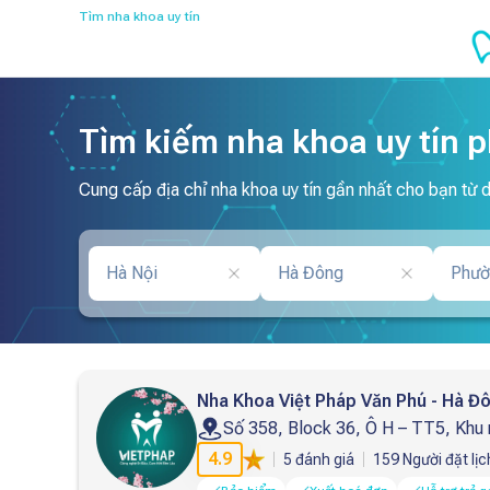
Tìm nha khoa uy tín
Tìm kiếm nha khoa uy tín 
Cung cấp địa chỉ nha khoa uy tín gần nhất cho bạn từ 
Hà Nội
Hà Đông
Phườ
Nha Khoa Việt Pháp Văn Phú - Hà Đ
Số 358, Block 36, Ô H – TT5, Khu
4.9
5
đánh giá
159
Người đặt lịc