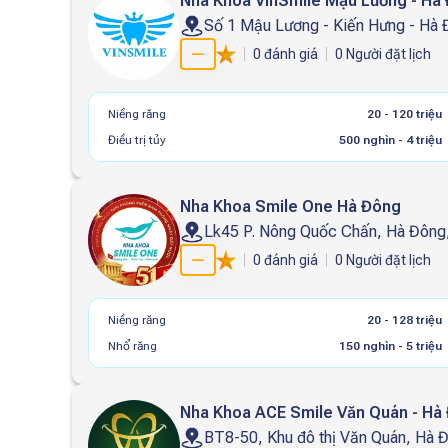
Nha Khoa VinSmile Mậu Lương - Hà
Số 1 Mậu Lương - Kiến Hưng - Hà
—
0
đánh giá
0
Người đặt lịch
Niềng răng
20 - 120 triệu
Điều trị tủy
500 nghìn - 4 triệu
Nha Khoa Smile One Hà Đông
Lk45 P. Nông Quốc Chấn, Hà Đông
—
0
đánh giá
0
Người đặt lịch
Niềng răng
20 - 128 triệu
Nhổ răng
150 nghìn - 5 triệu
Nha Khoa ACE Smile Văn Quán - Hà
BT8-50, Khu đô thị Văn Quán, Hà 