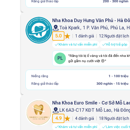
Răng giả tháo lắp
200 - 300 nghìn
Nha Khoa Duy Hưng Văn Phú - Hà Đ
Toà Kpark, 1 P. Văn Phú, Phú La, 
5.0
1
đánh giá
12
Người đặt lịch
Khám và tư vấn miễn phí
Hỗ trợ trả góp
"
Răng tôi bị ố vàng và tôi đã đến nha kho
PL
gửi gắm nụ cười việt 😍
"
Niềng răng
1 - 100 triệu
Răng giả tháo lắp
300 nghìn - 15 triệu
Nha Khoa Euro
LK 6A3-C17 KĐT Mỗ Lao, Hà Đông
4.9
4
đánh giá
18
Người đặt lịch
Khám và tư vấn miễn phí
Làm việc cuối 