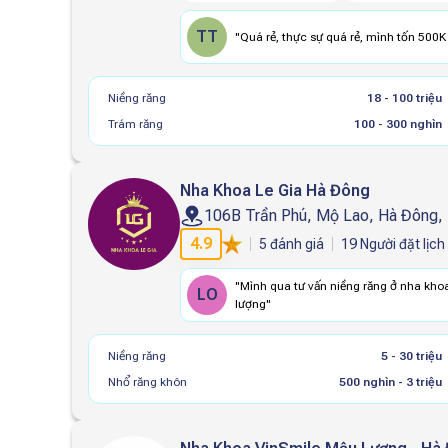
TT
"
Quá rẻ, thực sự quá rẻ, mình tốn 500K
Niềng răng
18 - 100 triệu
Trám răng
100 - 300 nghìn
Nha Khoa Le Gia Hà Đông
106B Trần Phú, Mộ Lao, Hà Đông,
4.9
5
đánh giá
19
Người đặt lịch
"
Mình qua tư vấn niềng răng ở nha khoa L
LO
lượng
"
Niềng răng
5 - 30 triệu
Nhổ răng khôn
500 nghìn - 3 triệu