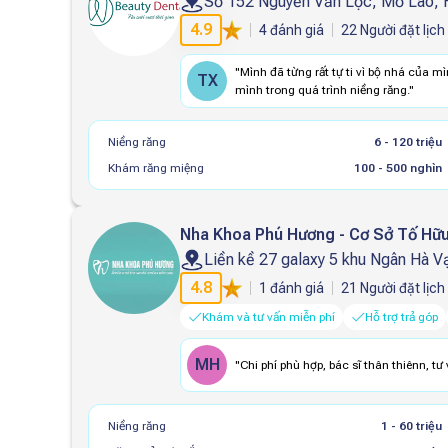
Số 152 Nguyễn Văn Lộc, Mỗ Lao, 
4.9
4
đánh giá
22
Người đặt lịch
"
Mình đã từng rất tự ti vì bộ nhá của m
TX
mình trong quá trình niềng răng.
"
Niềng răng
6 - 120 triệu
Khám răng miệng
100 - 500 nghìn
Nha Khoa Phú Hương - Cơ Sở Tố Hữu
Liền kề 27 galaxy 5 khu Ngân Hà 
4.8
1
đánh giá
21
Người đặt lịch
Khám và tư vấn miễn phí
Hỗ trợ trả góp
MH
"
Chi phí phù hợp, bác sĩ thân thiênn, t
Niềng răng
1 - 60 triệu