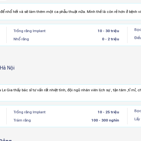
 để nhổ hết và sẽ làm thêm một ca phẫu thuật nữa. Mình thề là còn rẻ hơn ở bệnh v
Bọc
Trồng răng Implant
10 - 30 triệu
Điề
Nhổ răng
0 - 2 triệu
 Hà Nội
e Gia thấy bác sĩ tư vấn rất nhiệt tình, đội ngũ nhân viên lịch sự , tận tâm ,tỉ mỉ, 
Bọc
Trồng răng Implant
10 - 25 triệu
Lấy
Trám răng
100 - 300 nghìn