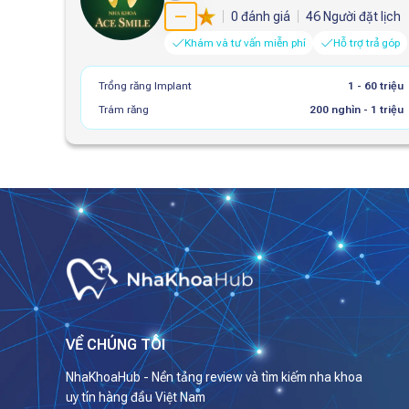
—
0
đánh giá
46
Người đặt lịch
Khám và tư vấn miễn phí
Hỗ trợ trả góp
Trồng răng Implant
1 - 60 triệu
Trám răng
200 nghìn - 1 triệu
VỀ CHÚNG TÔI
NhaKhoaHub - Nền tảng review và tìm kiếm nha khoa
uy tín hàng đầu Việt Nam