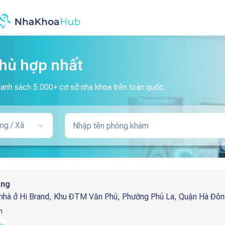
phù hợp nhất
danh sách 5.000+ cơ sở nha khoa trên toàn quốc.
ng / Xã
ông
 nhà ở Hi Brand, Khu ĐTM Văn Phú, Phường Phú La, Quận Hà Đôn
h