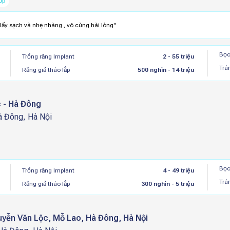
óp
 lấy sạch và nhẹ nhàng , vô cùng hài lòng
"
Bọc
Trồng răng Implant
2 - 55 triệu
Trá
Răng giả tháo lắp
500 nghìn - 14 triệu
 - Hà Đông
à Đông, Hà Nội
Bọc
Trồng răng Implant
4 - 49 triệu
Trá
Răng giả tháo lắp
300 nghìn - 5 triệu
uyễn Văn Lộc, Mỗ Lao, Hà Đông, Hà Nội