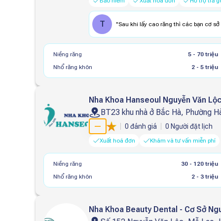
Bảo hiểm
Xuất hoá đơn
Hỗ trợ trả g
T
"
Sau khi lấy cao răng thì các bạn cơ sở
Niềng răng
5 - 70 triệu
Nhổ răng khôn
2 - 5 triệu
Nha Khoa Hanseoul Nguyễn Văn Lộc
BT23 khu nhà ở Bắc Hà, Phường H
—
0
đánh giá
0
Người đặt lịch
Xuất hoá đơn
Khám và tư vấn miễn phí
Niềng răng
30 - 120 triệu
Nhổ răng khôn
2 - 3 triệu
Nha Khoa Beauty Dental - Cơ Sở Ng