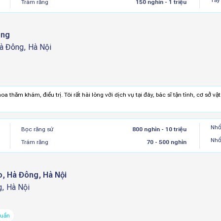
Tẩy
Trám răng
150 nghìn - 1 triệu
ông
Hà Đông, Hà Nội
a thăm khám, điều trị. Tôi rất hài lòng với dịch vụ tại đây, bác sĩ tận tình, cơ sở vậ
Nhổ
Bọc răng sứ
800 nghìn - 10 triệu
Nhổ
Trám răng
70 - 500 nghìn
 Smile - Cơ Sở Mỗ Lao, Hà Đông, Hà Nội
, Hà Nội
tuần