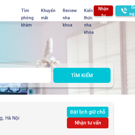
G
Nhận
Tìm
Khuyến
Review
Kiến
ng
tư
phòng
mãi
nha
thức
vấn
khám
khoa
nha
khoa
TÌM KIẾM
Đặt lịch giữ chỗ
g, Hà Nội
Nhận tư vấn